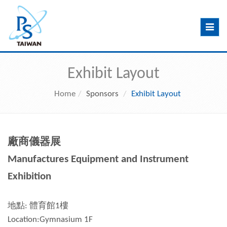
Toggle
navig
Exhibit Layout
Home
Sponsors
Exhibit Layout
廠商儀器展
Manufactures Equipment and Instrument
Exhibition
地點: 體育館1樓
Location:Gymnasium 1F