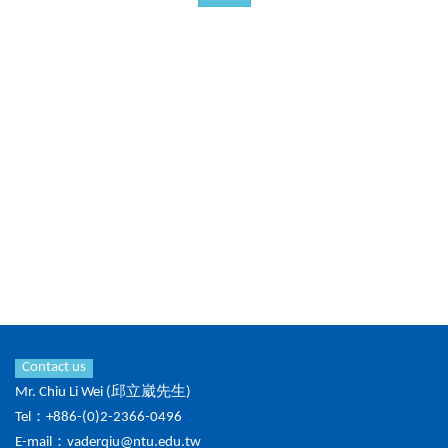
Contact us
Mr. Chiu Li Wei (邱立崴先生)
Tel：+886-(0)2-2366-0496
E-mail：
vaderqiu@ntu.edu.tw