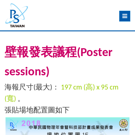
Toggle
navig
壁報發表議程(Poster
sessions)
海報尺寸(最大)：
197 cm (高) x 95 cm
(寬)
。
張貼場地配置圖如下